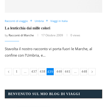
Racconti di viaggio
Umbria
Viaggi in Italia
La lenticchia dai mille colori
by
Racconti di Marche
17 Ottobre 2009
0 views
Stavolta il nostro racconto vi porta fuori le Marche, al
confine con l’Umbria, e…
…
439
…
1
437
438
440
441
448
BENVENUTO SUL MIO BLOG DI VIAGGI