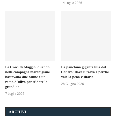
14 Luglio 2026
Le Croci di Maggio, quando
La panchina gigante lilla del
nelle campagne marchigiane
Conero: dove si trova e perché
bastavano due canne e un
vale la pena visitarla
ramo d’ulivo per sfidare la
28 Giugno 2026
grandine
7 Luglio 2026
ARCHIVI