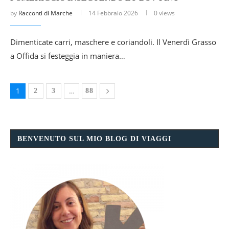
by
Racconti di Marche
14 Febbraio 2026
0 views
Dimenticate carri, maschere e coriandoli. Il Venerdì Grasso
a Offida si festeggia in maniera…
1
…
2
3
88
BENVENUTO SUL MIO BLOG DI VIAGGI