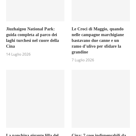
Jiuzhaigou National Park:
Le Croci di Maggio, quando
guida completa al parco dei
nelle campagne marchigiane
laghi turchesi nel cuore della
bastavano due canne e un
Cina
ramo d’ulivo per sfidare la
grandine
14 Luglio 2026
7 Luglio 2026
La panchina gigante lilla del
Cina: 7 cose indispensabili da