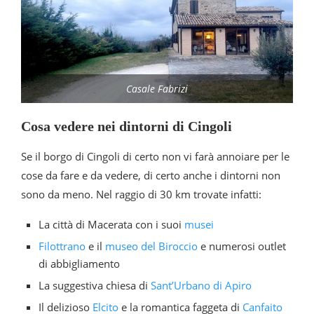
Casale Fabrizi
Cosa vedere nei dintorni di Cingoli
Se il borgo di Cingoli di certo non vi farà annoiare per le
cose da fare e da vedere, di certo anche i dintorni non
sono da meno. Nel raggio di 30 km trovate infatti:
La città di Macerata con i suoi
musei
Filottrano
e il
museo del Biroccio
e numerosi outlet
di abbigliamento
La suggestiva chiesa di
Sant’Urbano di Apiro
Il delizioso
Elcito
e la romantica faggeta di
Canfaito