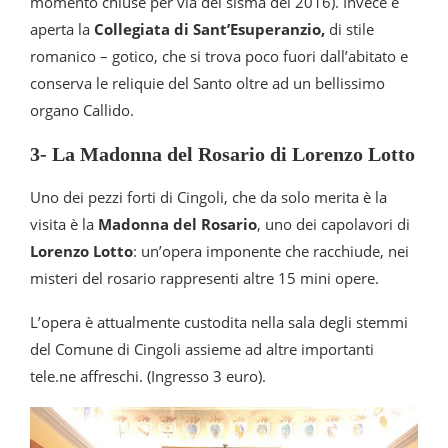
momento chiuse per via del sisma del 2016). Invece è
aperta la
Collegiata di Sant’Esuperanzio,
di stile
romanico – gotico, che si trova poco fuori dall’abitato e
conserva le reliquie del Santo oltre ad un bellissimo
organo Callido.
3- La Madonna del Rosario di Lorenzo Lotto
Uno dei pezzi forti di Cingoli, che da solo merita è la
visita è la
Madonna del Rosario
, uno dei capolavori di
Lorenzo Lotto
: un’opera imponente che racchiude, nei
misteri del rosario rappresenti altre 15 mini opere.
L’opera è attualmente custodita nella sala degli stemmi
del Comune di Cingoli assieme ad altre importanti
tele.ne affreschi. (Ingresso 3 euro).