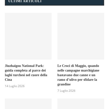
ULTIMI ARTICOLI
Jiuzhaigou National Park:
Le Croci di Maggio, quando
guida completa al parco dei
nelle campagne marchigiane
laghi turchesi nel cuore della
bastavano due canne e un
Cina
ramo d’ulivo per sfidare la
grandine
14 Luglio 2026
7 Luglio 2026