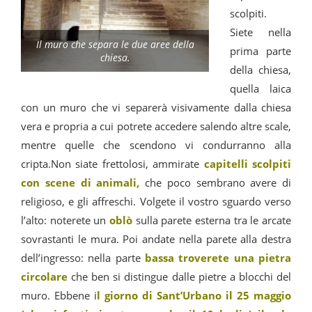
scolpiti.
Siete nella
Il muro che separa le due aree della
prima parte
chiesa.
della chiesa,
quella laica
con un muro che vi separerà visivamente dalla chiesa
vera e propria a cui potrete accedere salendo altre scale,
mentre quelle che scendono vi condurranno alla
cripta.Non siate frettolosi, ammirate
capitelli scolpiti
con scene di animali,
che poco sembrano avere di
religioso, e gli affreschi. Volgete il vostro sguardo verso
l’alto: noterete un
oblò
sulla parete esterna tra le arcate
sovrastanti le mura. Poi andate nella parete alla destra
dell’ingresso: nella parte
bassa troverete una pietra
circolare
che ben si distingue dalle pietre a blocchi del
muro. Ebbene i
l giorno di Sant’Urbano il 25 maggio