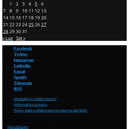
1
2
3
4
5
6
7
8
9
10
11
12
13
14
15
16
17
18
19
20
21
22
23
24
25
26
27
28
29
30
31
« Lug
Set »
Facebook
Twitter
Instagram
Linkedin
Email
Spotify
Telegram
RSS
Mediakit e collaborazioni
Informativa privacy
Policy delle collaborazione esterne del blog
@2022 - Racconti di Marche. All Right Reserved. Designed and Developed
by
PenciDesign