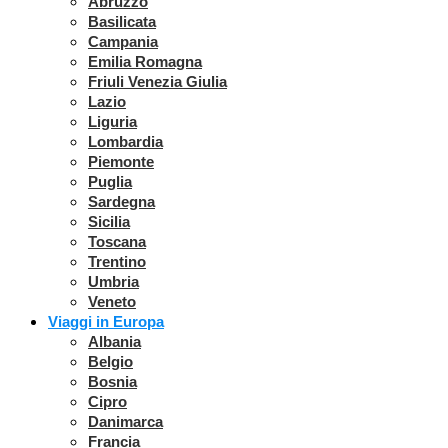
Abruzzo
Basilicata
Campania
Emilia Romagna
Friuli Venezia Giulia
Lazio
Liguria
Lombardia
Piemonte
Puglia
Sardegna
Sicilia
Toscana
Trentino
Umbria
Veneto
Viaggi in Europa
Albania
Belgio
Bosnia
Cipro
Danimarca
Francia