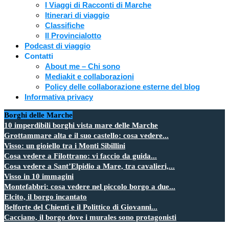
I Viaggi di Racconti di Marche
Itinerari di viaggio
Classifiche
Il Provincialotto
Podcast di viaggio
Contatti
About me – Chi sono
Mediakit e collaborazioni
Policy delle collaborazione esterne del blog
Informativa privacy
Borghi delle Marche
10 imperdibili borghi vista mare delle Marche
Grottammare alta e il suo castello: cosa vedere...
Visso: un gioiello tra i Monti Sibillini
Cosa vedere a Filottrano: vi faccio da guida...
Cosa vedere a Sant’Elpidio a Mare, tra cavalieri,...
Visso in 10 immagini
Montefabbri: cosa vedere nel piccolo borgo a due...
Elcito, il borgo incantato
Belforte del Chienti e il Polittico di Giovanni...
Cacciano, il borgo dove i murales sono protagonisti