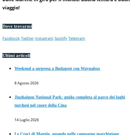
viaggio!
Dove trovarmi
Facebook
Twitter
Instagram
Spotify
Telegram
Ultimi articoli
Weekend a sorpresa a Budapest con Waynabox
8 Agosto 2026
Jiuzhaigou National Park: guida completa al parco dei laghi
turchesi nel cuore della Cina
14 Luglio 2026
Le Croci di Maggio, quando nelle campagne marchigiane