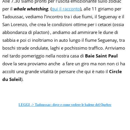
Alle 7.30 siamo pronti per l’uscita emozionante sullo zodiac
per il
whale whatching
, (
qui il racconto
), alle 11 giriamo per
Tadoussac, vediamo l’incontro tra i due fiumi, il Seguenay e il
San Lorenzo, che crea le condizioni ottime per i cetacei (ossia
abbondanza di placton) , andiamo ad ammirare le dune di
sabbia e poi ci inoltriamo in auto lungo il fiume Seguenay, tra
boschi strade ondulate, laghi e pochissimo traffico. Arriviamo
nel tardo pomeriggio nella nostra casa di
Baie Saint Paul
dove la sera proviamo anche a fare un giro ma non non ci ha
accolti una grande vitalità (e pensare che qui è nato il
Circle
du Soleil
).
LEGGI -> Tadoussac: dove e come vedere le balene del Quebec