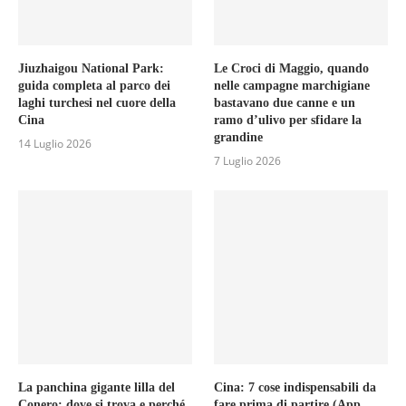
Jiuzhaigou National Park:
Le Croci di Maggio, quando
guida completa al parco dei
nelle campagne marchigiane
laghi turchesi nel cuore della
bastavano due canne e un
Cina
ramo d’ulivo per sfidare la
grandine
14 Luglio 2026
7 Luglio 2026
La panchina gigante lilla del
Cina: 7 cose indispensabili da
Conero: dove si trova e perché
fare prima di partire (App,