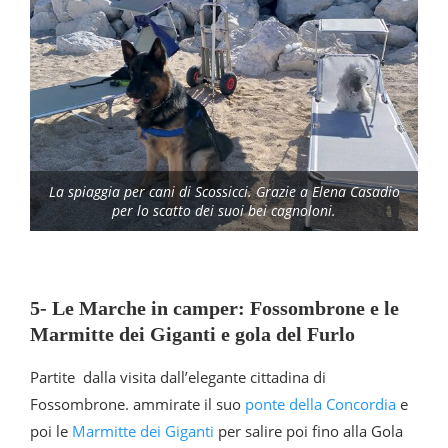
La spiaggia per cani di Scossicci. Grazie a Elena Casadio
per lo scatto dei suoi bei cagnoloni.
5- Le Marche in camper: Fossombrone e le
Marmitte dei Giganti e gola del Furlo
Partite dalla visita dall’elegante cittadina di
Fossombrone. ammirate il suo
ponte della Concordia
e
poi le
Marmitte dei Giganti
per salire poi fino alla Gola