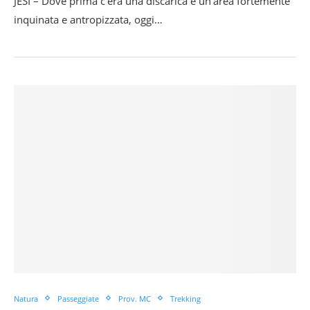
JESI – Dove prima c’era una discarica e un’area fortemente
inquinata e antropizzata, oggi…
Natura
Passeggiate
Prov. MC
Trekking