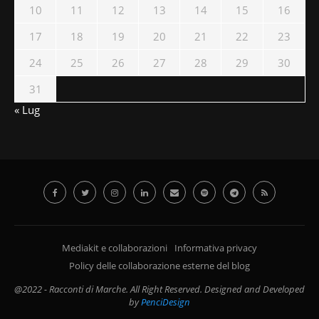
10
11
12
13
14
15
16
17
18
19
20
21
22
23
24
25
26
27
28
29
30
31
« Lug
Mediakit e collaborazioni
Informativa privacy
Policy delle collaborazione esterne del blog
@2022 - Racconti di Marche. All Right Reserved. Designed and Developed
by
PenciDesign