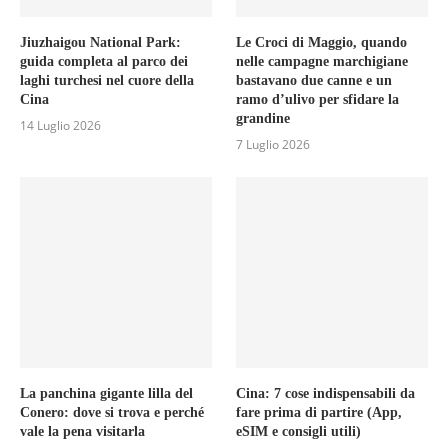
Jiuzhaigou National Park:
Le Croci di Maggio, quando
guida completa al parco dei
nelle campagne marchigiane
laghi turchesi nel cuore della
bastavano due canne e un
Cina
ramo d’ulivo per sfidare la
grandine
14 Luglio 2026
7 Luglio 2026
La panchina gigante lilla del
Cina: 7 cose indispensabili da
Conero: dove si trova e perché
fare prima di partire (App,
vale la pena visitarla
eSIM e consigli utili)