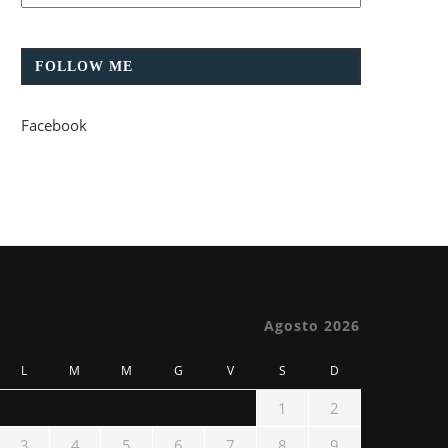
FOLLOW ME
Facebook
Agosto 2026
L
M
M
G
V
S
D
1
2
3
4
5
6
7
8
9