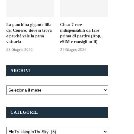
La panchina gigante lilla
Cina: 7 cose
del Conero: dove si trova
indispensabili da fare
e perché vale la pena
prima di partire (App,
visitarla
eSIM e consigli utili)
28 Giugno 2026
21 Giugno 2026
ARCHIVI
CATEGORIE