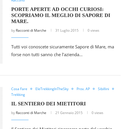
Racconti
PORTE APERTE AD OCCHI CURIOSI:
SCOPRIAMO IL MEGLIO DI SAPORE DI
MARE.
by
Racconti di Marche
31 Luglio 2015
0 views
Tutti voi conoscete sicuramente Sapore di Mare, ma
forse non tutti sanno che l’azienda…
Cosa Fare
EleTrekkingInTheSky
Prov. AP
Sibillini
Trekking
IL SENTIERO DEI MIETITORI
by
Racconti di Marche
21 Gennaio 2015
0 views
Il Sentiero dei Mietitori ripercorre parte del vecchio