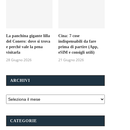
La panchina gigante lilla
Cina: 7 cose
del Conero: dove si trova
indispensabili da fare
e perché vale la pena
prima di partire (App,
visitarla
eSIM e consigli utili)
28 Giugno 2026
21 Giugno 2026
ARCHIVI
CATEGORIE