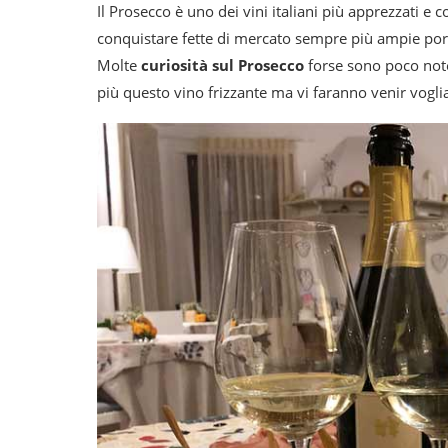
Il Prosecco è uno dei vini italiani più apprezzati e 
conquistare fette di mercato sempre più ampie por
Molte
curiosità sul Prosecco
forse sono poco note
più questo vino frizzante ma vi faranno venir voglia d