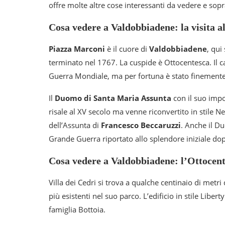
offre molte altre cose interessanti da vedere e sopr
Cosa vedere a Valdobbiadene: la visita al
Piazza Marconi
è il cuore di
Valdobbiadene
, qui 
terminato nel 1767. La cuspide è Ottocentesca. Il 
Guerra Mondiale, ma per fortuna è stato finemente
Il
Duomo di Santa Maria Assunta
con il suo impo
risale al XV secolo ma venne riconvertito in stile Neo
dell’Assunta di
Francesco Beccaruzzi
. Anche il D
Grande Guerra riportato allo splendore iniziale dop
Cosa vedere a Valdobbiadene: l’Ottocente
Villa dei Cedri si trova a qualche centinaio di met
più esistenti nel suo parco. L’edificio in stile Liber
famiglia Bottoia.