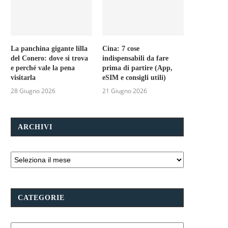
La panchina gigante lilla
Cina: 7 cose
del Conero: dove si trova
indispensabili da fare
e perché vale la pena
prima di partire (App,
visitarla
eSIM e consigli utili)
28 Giugno 2026
21 Giugno 2026
ARCHIVI
CATEGORIE