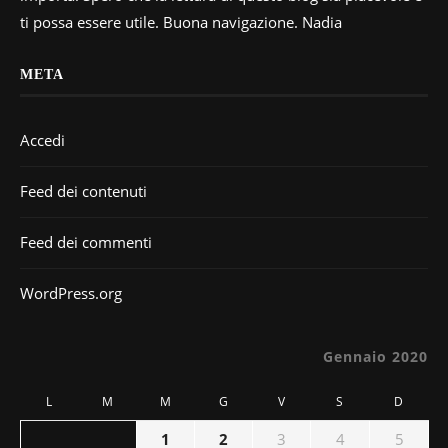
ti possa essere utile. Buona navigazione. Nadia
META
Accedi
Feed dei contenuti
Feed dei commenti
WordPress.org
Gennaio 2020
L
M
M
G
V
S
D
1
2
3
4
5