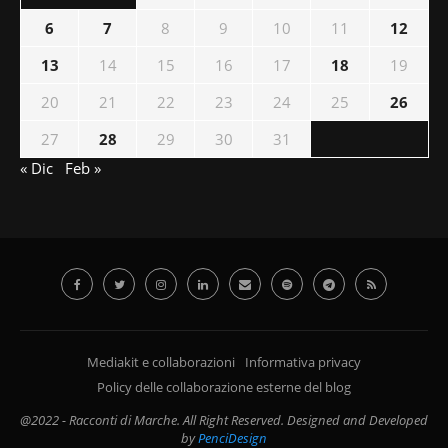
6
7
8
9
10
11
12
13
14
15
16
17
18
19
20
21
22
23
24
25
26
27
28
29
30
31
« Dic
Feb »
Mediakit e collaborazioni
Informativa privacy
Policy delle collaborazione esterne del blog
@2022 - Racconti di Marche. All Right Reserved. Designed and Developed
by
PenciDesign