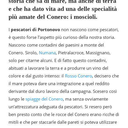
storia che sa di mare, ma anche di terra
e che ha dato vita ad una delle specialità
più amate del Conero: i moscioli.
I
pescatori di Portonovo
non nascono come pescatori,
è questo forse l’aspetto più curioso della nostra storia.
Nascono come contadini dei paesini a monte del
Conero. Sirolo,
Numana
, Pietralacroce, Massignano,
solo per citarne alcuni. E di fatto questo contadini,
abituati a lavorare la terra e a produrre un vino del
colore e dal gusto intenso: il
Rosso Conero
, decisero che
il mare poteva dare una integrazione a quel reddito
derivante dal duro lavoro della campagna. Scesero così
lungo le
spiagge del Conero
, ma senza ovviamente
un’attrezzatura adeguata da pescatori. Si resero però
ben presto conto che le rocce del Conero erano ricche di
mitili e che per staccarle dalle pareti si poteva utilizzare