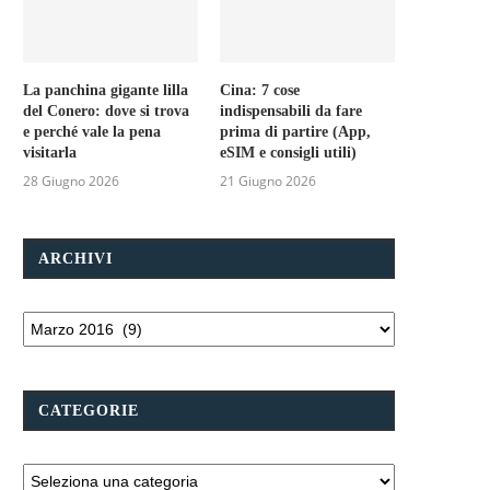
La panchina gigante lilla
Cina: 7 cose
del Conero: dove si trova
indispensabili da fare
e perché vale la pena
prima di partire (App,
visitarla
eSIM e consigli utili)
28 Giugno 2026
21 Giugno 2026
ARCHIVI
CATEGORIE