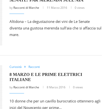
by
Racconti di Marche
11 Marzo 2016
0 views
Altidona – La degustazione dei vini de Le Senate
diventa una gustosa merenda sull’aia che si affaccia sul
mare.
Curiosità
Racconti
8 MARZO E LE PRIME ELETTRICI
ITALIANE
by
Racconti di Marche
8 Marzo 2016
0 views
10 donne che per un cavillo burocratico ottennero agli
inizi del Novecento per prime…