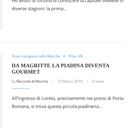
Ho avuto la fortuna di conoscere la capitale svedese in
diverse stagioni: la prima…
Dove mangiare nelle Marche
Prov. AN
DA MAGRITTE LA PIADINA DIVENTA
GOURMET
by
Racconti di Marche
19 Marzo 2016
0 views
All’ingresso di Loreto, precisamente nei pressi di Porta
Romana, si trova questa piccola piadineria…