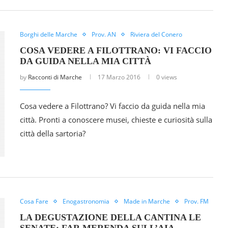
Borghi delle Marche
Prov. AN
Riviera del Conero
COSA VEDERE A FILOTTRANO: VI FACCIO
DA GUIDA NELLA MIA CITTÀ
by
Racconti di Marche
17 Marzo 2016
0 views
Cosa vedere a Filottrano? Vi faccio da guida nella mia
città. Pronti a conoscere musei, chieste e curiosità sulla
città della sartoria?
Cosa Fare
Enogastronomia
Made in Marche
Prov. FM
LA DEGUSTAZIONE DELLA CANTINA LE
SENATE: FAR MERENDA SULL’AIA