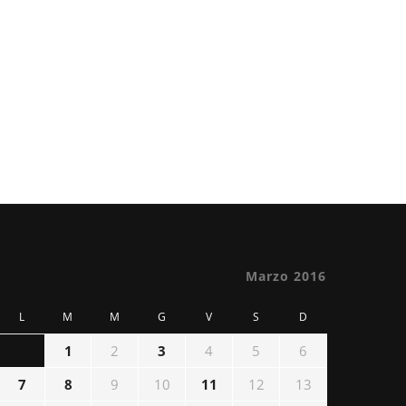
Marzo 2016
L
M
M
G
V
S
D
1
2
3
4
5
6
7
8
9
10
11
12
13