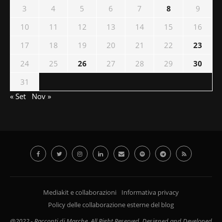
3
4
5
6
7
8
9
10
11
12
13
14
15
16
17
18
19
20
21
22
23
24
25
26
27
28
29
30
31
« Set
Nov »
Mediakit e collaborazioni
Informativa privacy
Policy delle collaborazione esterne del blog
@2022 - Racconti di Marche. All Right Reserved. Designed and Developed