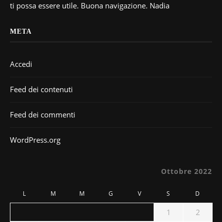
ti possa essere utile. Buona navigazione. Nadia
META
Accedi
Feed dei contenuti
Feed dei commenti
WordPress.org
Ottobre 2022
L
M
M
G
V
S
D
1
2