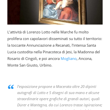
L’attività di Lorenzo Lotto nelle Marche fu molto
prolifera con capolavori disseminati su tutto il territorio:
la toccante Annunciazione a Recanati, l’intensa Santa
Lucia custodita nella Pinacoteca di Jesi, la Madonna del
Rosario di Cingoli, e poi ancora
Mogliano
, Ancona,
Monte San Giusto, Urbino.
l’esposizione propone a Macerata oltre 20 dipinti
autografi di Lotto e 5 disegni di sua mano e alcune
straordinarie opere grafiche di grandi autori, quali
Dürer e Mantegna, da cui Lorenzo trasse ispirazione;