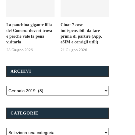
La panchina gigante lilla
Cina: 7 cose
del Conero: dove si trova
indispensabili da fare
e perché vale la pena
prima di partire (App,
visitarla
eSIM e consigli utili)
28 Giugno 2026
21 Giugno 2026
ARCHIVI
CATEGORIE