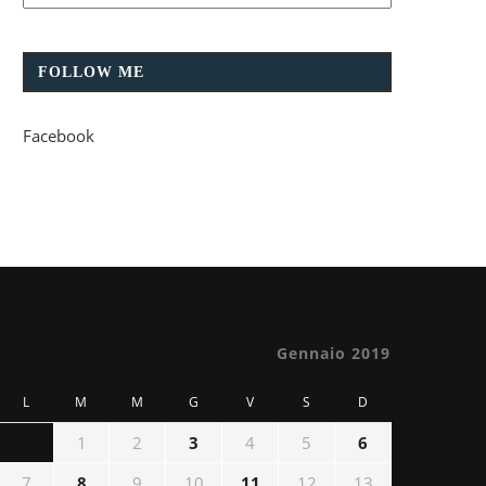
FOLLOW ME
Facebook
Gennaio 2019
L
M
M
G
V
S
D
1
2
3
4
5
6
7
8
9
10
11
12
13