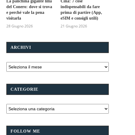
La panchina gigante lilla
Cina: 7 cose
del Conero: dove si trova
indispensabili da fare
e perché vale la pena
prima di partire (App,
visitarla
eSIM e consigli utili)
28 Giugno 2026
21 Giugno 2026
ARCHIVI
CATEGORIE
FOLLOW ME