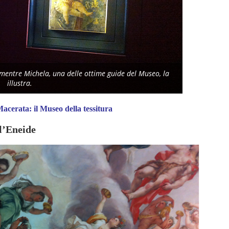
mentre Michela, una delle ottime guide del Museo, la
illustra.
rata: il Museo della tessitura
l’Eneide