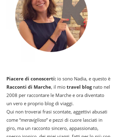
Piacere di conoscerti:
io sono Nadia, e questo è
Racconti di Marche
, il mio
travel blog
nato nel
2008 per raccontare le Marche e ora diventato
un vero e proprio blog di viaggi.
Qui non troverai frasi scontate, aggettivi abusati
come “
meraviglioso
” e pezzi di cuore lasciati in
giro, ma un racconto sincero, appassionato,
spesso ironico, dei miei viaggi, fatti per lo più con