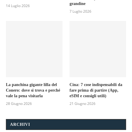
grandine
14 Luglio 2026
7 Luglio 2026
La panchina gigante lilla del
Cina: 7 cose indispensabili da
Conero: dove si trova e perché
fare prima di partire (App,
vale la pena visitarla
eSIM e consigli utili)
28 Giugno 2026
21 Giugno 2026
ARCHIVI