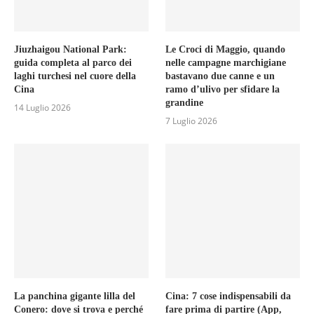
Jiuzhaigou National Park:
Le Croci di Maggio, quando
guida completa al parco dei
nelle campagne marchigiane
laghi turchesi nel cuore della
bastavano due canne e un
Cina
ramo d’ulivo per sfidare la
grandine
14 Luglio 2026
7 Luglio 2026
La panchina gigante lilla del
Cina: 7 cose indispensabili da
Conero: dove si trova e perché
fare prima di partire (App,