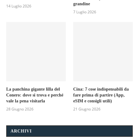
grandine
14 Luglio 2026
7 Luglio 2026
La panchina gigante lilla del
Cina: 7 cose indispensabili da
Conero: dove si trova e perché
fare prima di partire (App,
vale la pena visitarla
eSIM e consigli utili)
28 Giugno 2026
21 Giugno 2026
ARCHIVI