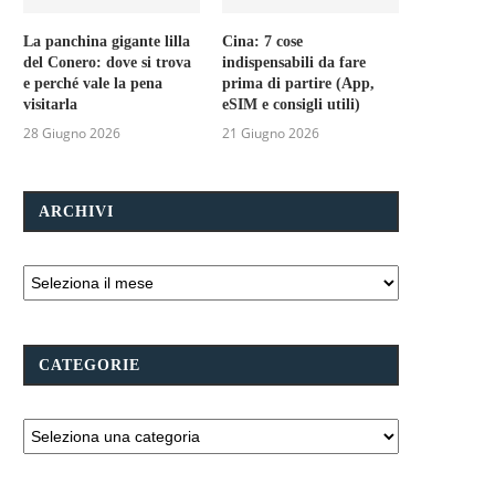
La panchina gigante lilla
Cina: 7 cose
del Conero: dove si trova
indispensabili da fare
e perché vale la pena
prima di partire (App,
visitarla
eSIM e consigli utili)
28 Giugno 2026
21 Giugno 2026
ARCHIVI
CATEGORIE