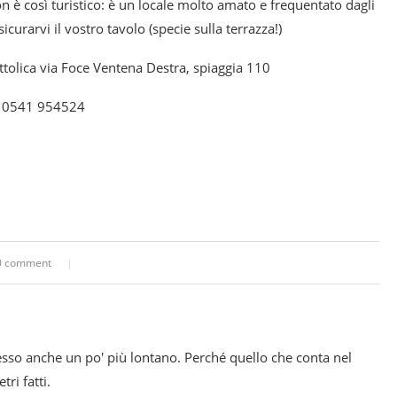
n è così turistico: è un locale molto amato e frequentato dagli
curarvi il vostro tavolo (specie sulla terrazza!)
ttolica via Foce Ventena Destra, spiaggia 110
 0541 954524
0 comment
esso anche un po' più lontano. Perché quello che conta nel
ri fatti.