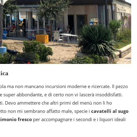
lica
gnola ma non mancano incursioni moderne e ricercate. Il pezzo
a e super abbondante, e di certo non vi lascerà insoddisfatti.
rrosti. Devo ammettere che altri primi del menù non li ho
etto non mi sembrano affatto male, specie i
cavatelli al sugo
zimonio fresco
per accompagnare i secondi e i liquori ideali