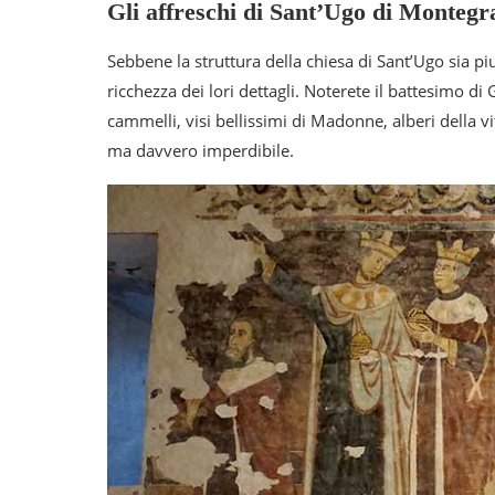
Gli affreschi di Sant’Ugo di Monteg
Sebbene la struttura della chiesa di Sant’Ugo sia piu
ricchezza dei lori dettagli. Noterete il battesimo d
cammelli, visi bellissimi di Madonne, alberi della vi
ma davvero imperdibile.