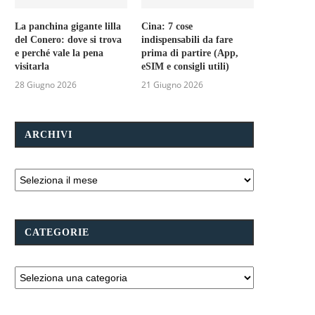
La panchina gigante lilla
Cina: 7 cose
del Conero: dove si trova
indispensabili da fare
e perché vale la pena
prima di partire (App,
visitarla
eSIM e consigli utili)
28 Giugno 2026
21 Giugno 2026
ARCHIVI
CATEGORIE