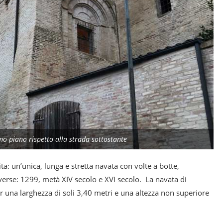
imo piano rispetto alla strada sottostante
a: un’unica, lunga e stretta navata con volte a botte,
iverse: 1299, metà XIV secolo e XVI secolo. La navata di
 una larghezza di soli 3,40 metri e una altezza non superiore