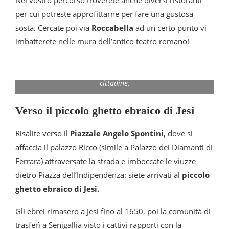
per cui potreste approfittarne per fare una gustosa
sosta. Cercate poi via
Roccabella
ad un certo punto vi
imbatterete nelle mura dell’antico teatro romano!
L’antico teatro romano di Jesi inglobato nelle mura
cittadine.
Verso il piccolo ghetto ebraico di Jesi
Risalite verso il
Piazzale Angelo Spontini
, dove si
affaccia il palazzo Ricco (simile a Palazzo dei Diamanti di
Ferrara) attraversate la strada e imboccate le viuzze
dietro Piazza dell’Indipendenza: siete arrivati al
piccolo
ghetto ebraico di Jesi.
Gli ebrei rimasero a Jesi fino al 1650, poi la comunità di
trasferì a Senigallia visto i cattivi rapporti con la