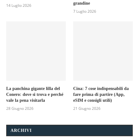
grandine
14 Luglio 2026
7 Luglio 2026
La panchina gigante lilla del
Cina: 7 cose indispensabili da
Conero: dove si trova e perché
fare prima di partire (App,
vale la pena visitarla
eSIM e consigli utili)
28 Giugno 2026
21 Giugno 2026
ARCHIVI