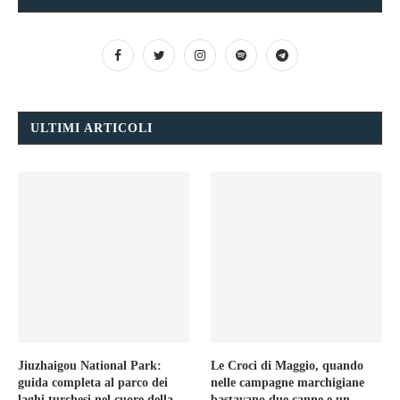
ULTIMI ARTICOLI
Jiuzhaigou National Park:
Le Croci di Maggio, quando
guida completa al parco dei
nelle campagne marchigiane
laghi turchesi nel cuore della
bastavano due canne e un