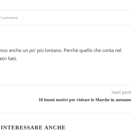
0 comment
esso anche un po' più lontano. Perché quello che conta nel
ri fatti.
next post
10 buoni motivi per visitare le Marche in autunno
 INTERESSARE ANCHE