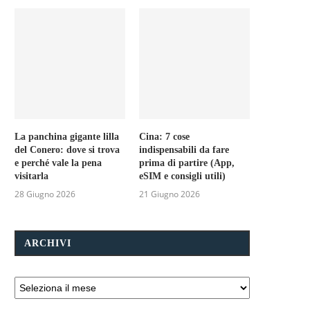
La panchina gigante lilla
Cina: 7 cose
del Conero: dove si trova
indispensabili da fare
e perché vale la pena
prima di partire (App,
visitarla
eSIM e consigli utili)
28 Giugno 2026
21 Giugno 2026
ARCHIVI