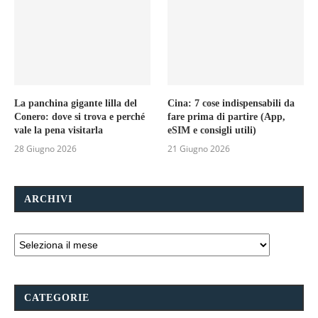
La panchina gigante lilla del
Cina: 7 cose indispensabili da
Conero: dove si trova e perché
fare prima di partire (App,
vale la pena visitarla
eSIM e consigli utili)
28 Giugno 2026
21 Giugno 2026
ARCHIVI
CATEGORIE