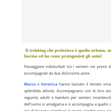
Il trekking che preferisco è quello urbano, ma
fascino ed ha come protagonisti gli asini!
Passeggiare indisturbati tra i sentieri nei pressi 
accompagnati da due dolcissime asine.
Marco
e
Veronica
hanno lasciato il Veneto inna
splendida attività. Accompagnano con le loro as
seguire), adulti e bambini per sentieri incantevol
dell’uomo si amalgama e si accompagna a quello de
po’ di bisogna prenderci la mano perché sono piut