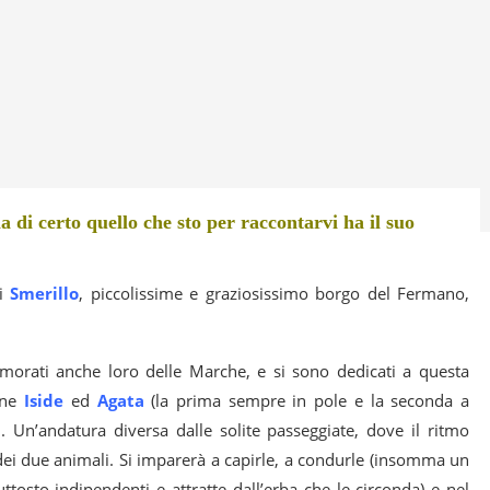
 di certo quello che sto per raccontarvi ha il suo
di
Smerillo
, piccolissime e graziosissimo borgo del Fermano,
morati anche loro delle Marche, e si sono dedicati a questa
ine
Iside
ed
Agata
(la prima sempre in pole e la seconda a
i. Un’andatura diversa dalle solite passeggiate, dove il ritmo
i due animali. Si imparerà a capirle, a condurle (insomma un
tosto indipendenti e attratte dall’erba che le circonda) e nel