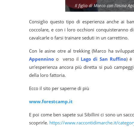
Il figlio di Marco con l’asina 
Consiglio questo tipo di esperienza anche ai ba
coccolare, e con i loro occhioni conquisteranno di s
cavalcarle o farsi trainare seduti in un carrettino.
Con le asine otre al trekking (Marco ha sviluppat
Appennino
o verso il
Lago di San Ruffino
) è
un’esperienza ancora più diretta si può campeggi
della loro fattoria.
Ecco il sito per saperne di più
www.forestcamp.it
E poi come ben sapete sui Sibillini ci sono un sacco
scoprirle.
https://www.raccontidimarche.it/category/