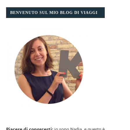
BENVENUTO SUL MIO BLOG DI VIAGGI
Piacere di conoscerti:
io sono Nadia, e questo è