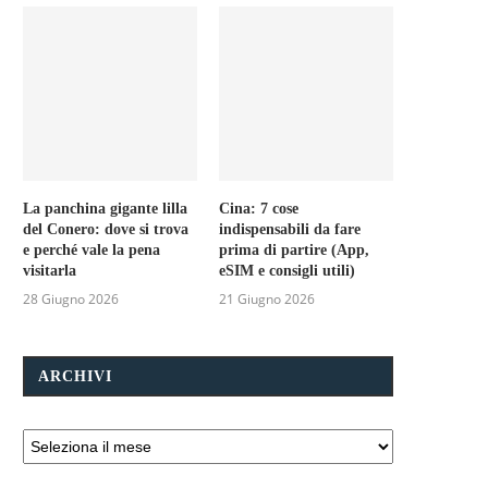
La panchina gigante lilla
Cina: 7 cose
del Conero: dove si trova
indispensabili da fare
e perché vale la pena
prima di partire (App,
visitarla
eSIM e consigli utili)
28 Giugno 2026
21 Giugno 2026
ARCHIVI