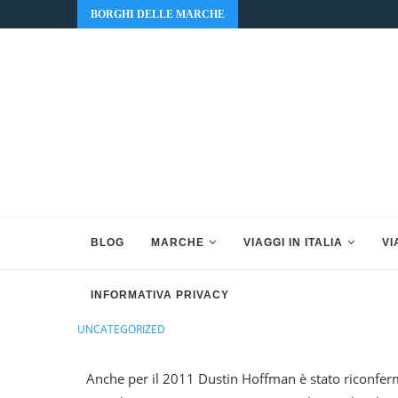
BORGHI DELLE MARCHE
BLOG
MARCHE
VIAGGI IN ITALIA
VI
INFORMATIVA PRIVACY
UNCATEGORIZED
Ancora Hoffman
Anche per il 2011 Dustin Hoffman è stato riconferm
by
Racconti Di Marche
24 Giugno 2011
0 comment