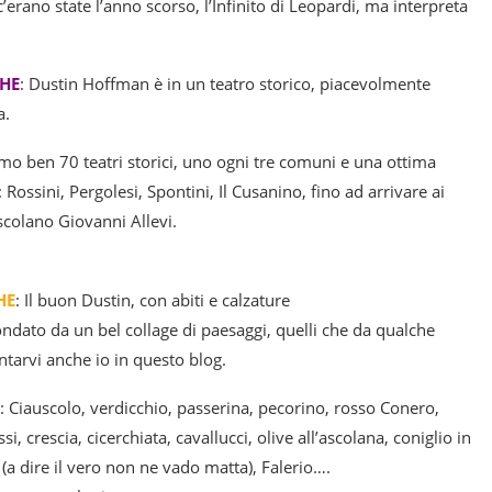
 c’erano state l’anno scorso, l’Infinito di Leopardi, ma interpreta
HE
: Dustin Hoffman è in un teatro storico, piacevolmente
a.
o ben 70 teatri storici, uno ogni tre comuni e una ottima
 Rossini, Pergolesi, Spontini, Il Cusanino, fino ad arrivare ai
ascolano Giovanni Allevi.
HE
: Il buon Dustin, con abiti e calzature
ondato da un bel collage di paesaggi, quelli che da qualche
ntarvi anche io in questo blog.
: Ciauscolo, verdicchio, passerina, pecorino, rosso Conero,
ssi, crescia, cicerchiata, cavallucci, olive all’ascolana, coniglio in
(a dire il vero non ne vado matta), Falerio….