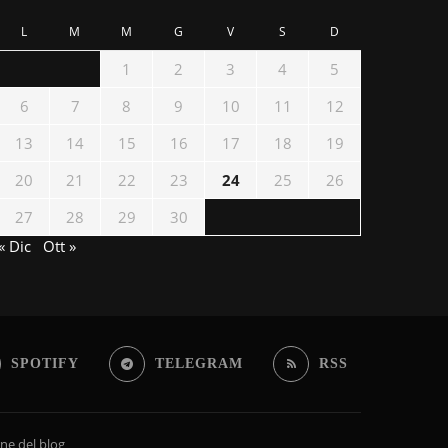
L
M
M
G
V
S
D
1
2
3
4
5
6
7
8
9
10
11
12
13
14
15
16
17
18
19
20
21
22
23
24
25
26
27
28
29
30
« Dic
Ott »
SPOTIFY
TELEGRAM
RSS
rne del blog