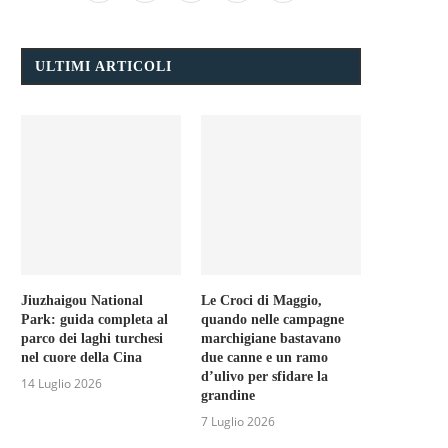
ULTIMI ARTICOLI
Jiuzhaigou National
Le Croci di Maggio,
Park: guida completa al
quando nelle campagne
parco dei laghi turchesi
marchigiane bastavano
nel cuore della Cina
due canne e un ramo
d’ulivo per sfidare la
14 Luglio 2026
grandine
7 Luglio 2026