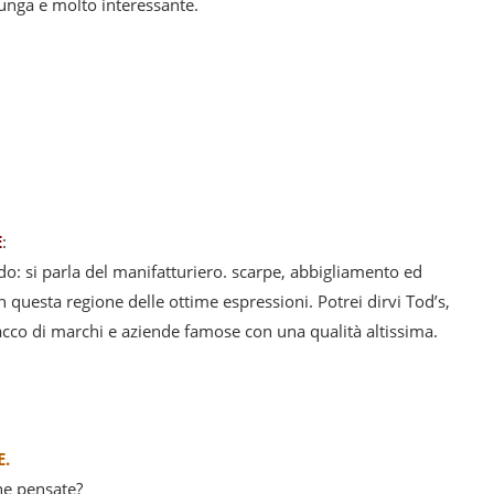
lunga e molto interessante.
E
:
o: si parla del manifatturiero. scarpe, abbigliamento ed
n questa regione delle ottime espressioni. Potrei dirvi Tod’s,
acco di marchi e aziende famose con una qualità altissima.
E.
 ne pensate?