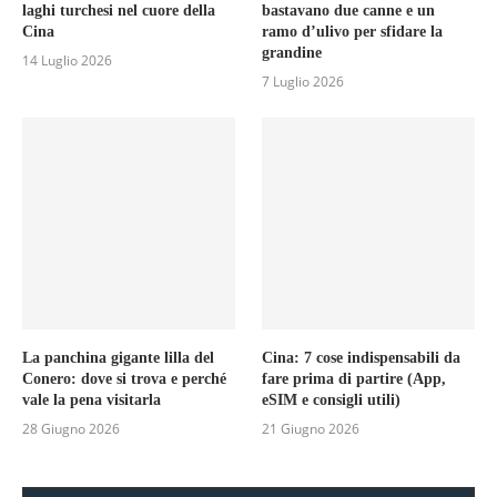
laghi turchesi nel cuore della
bastavano due canne e un
Cina
ramo d’ulivo per sfidare la
grandine
14 Luglio 2026
7 Luglio 2026
La panchina gigante lilla del
Cina: 7 cose indispensabili da
Conero: dove si trova e perché
fare prima di partire (App,
vale la pena visitarla
eSIM e consigli utili)
28 Giugno 2026
21 Giugno 2026