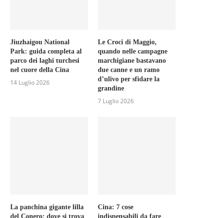
Jiuzhaigou National
Le Croci di Maggio,
Park: guida completa al
quando nelle campagne
parco dei laghi turchesi
marchigiane bastavano
nel cuore della Cina
due canne e un ramo
d’ulivo per sfidare la
14 Luglio 2026
grandine
7 Luglio 2026
La panchina gigante lilla
Cina: 7 cose
del Conero: dove si trova
indispensabili da fare