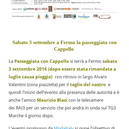
Sabato 3 settembre a Fermo la passeggiata con
Cappello
La
Passeggiata con Cappello
si terrà a Fermo
sabato
3 settembre 2016 (dopo essere stata rimandata a
luglio causa pioggia)
con ritrovo in largo Alvaro
Valentini (zona piazzetta) per il
taglio del nastro
e
quindi l’inizio dell’evento alla presenza delle autorità e è
anche l’amico
Maurizio Blasi
con le telecamere
dei RAI3 per un servizio che poi andrà in onda sul TG3
Marche il giorno dopo.
L’evento promosso da
ModaItaly
si pone l’obiettivo di