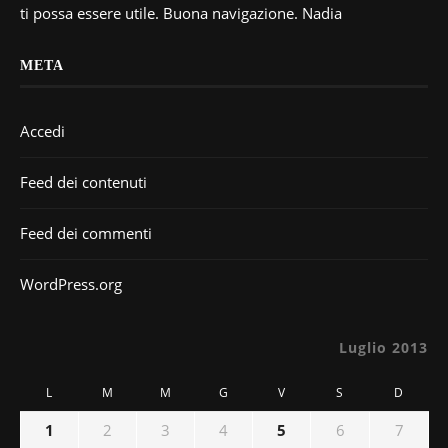
ti possa essere utile. Buona navigazione. Nadia
META
Accedi
Feed dei contenuti
Feed dei commenti
WordPress.org
Luglio 2013
L
M
M
G
V
S
D
1
2
3
4
5
6
7