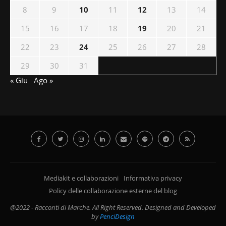
8
9
10
11
12
13
14
15
16
17
18
19
20
21
22
23
24
25
26
27
28
29
30
31
« Giu
Ago »
Mediakit e collaborazioni
Informativa privacy
Policy delle collaborazione esterne del blog
@2022 - Racconti di Marche. All Right Reserved. Designed and Developed
by
PenciDesign