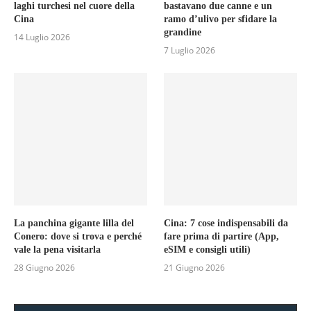
laghi turchesi nel cuore della
bastavano due canne e un
Cina
ramo d’ulivo per sfidare la
grandine
14 Luglio 2026
7 Luglio 2026
La panchina gigante lilla del
Cina: 7 cose indispensabili da
Conero: dove si trova e perché
fare prima di partire (App,
vale la pena visitarla
eSIM e consigli utili)
28 Giugno 2026
21 Giugno 2026