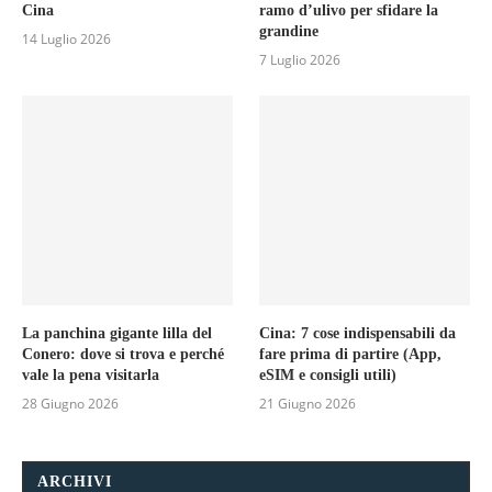
Cina
ramo d’ulivo per sfidare la
grandine
14 Luglio 2026
7 Luglio 2026
La panchina gigante lilla del
Cina: 7 cose indispensabili da
Conero: dove si trova e perché
fare prima di partire (App,
vale la pena visitarla
eSIM e consigli utili)
28 Giugno 2026
21 Giugno 2026
ARCHIVI