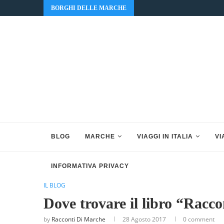
BORGHI DELLE MARCHE
BLOG
MARCHE
VIAGGI IN ITALIA
VI
INFORMATIVA PRIVACY
IL BLOG
Dove trovare il libro “Racc
by
Racconti Di Marche
28 Agosto 2017
0 comment