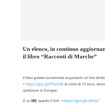
Un elenco, in continuo aggiornam
il libro “Racconti di Marche”
Il libro potete ovviamente acquistarlo on line dire
>
https://goo.gl/HTaoX4
) al costo di 10 euro, senz
spedizioni in Europa)
O su
IBS
, questo il link –>
https://goo.gl/oWCJyY