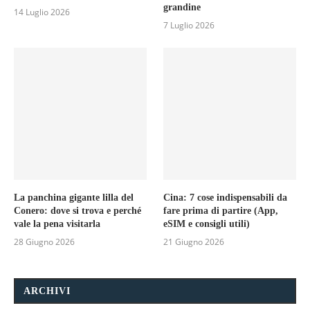
grandine
14 Luglio 2026
7 Luglio 2026
La panchina gigante lilla del
Cina: 7 cose indispensabili da
Conero: dove si trova e perché
fare prima di partire (App,
vale la pena visitarla
eSIM e consigli utili)
28 Giugno 2026
21 Giugno 2026
ARCHIVI