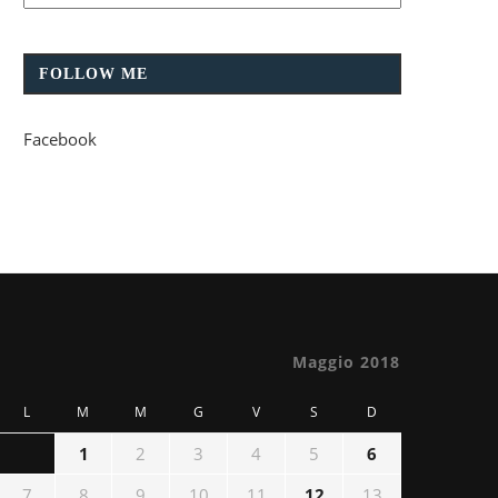
FOLLOW ME
Facebook
Maggio 2018
L
M
M
G
V
S
D
1
2
3
4
5
6
7
8
9
10
11
12
13