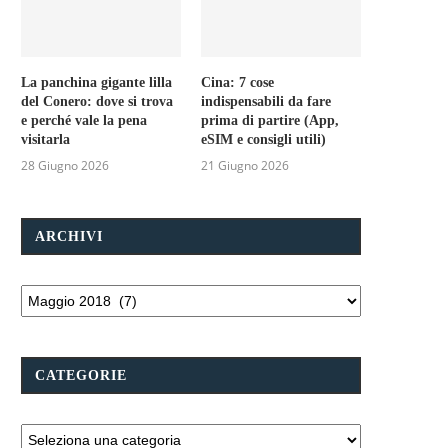
La panchina gigante lilla
Cina: 7 cose
del Conero: dove si trova
indispensabili da fare
e perché vale la pena
prima di partire (App,
visitarla
eSIM e consigli utili)
28 Giugno 2026
21 Giugno 2026
ARCHIVI
CATEGORIE