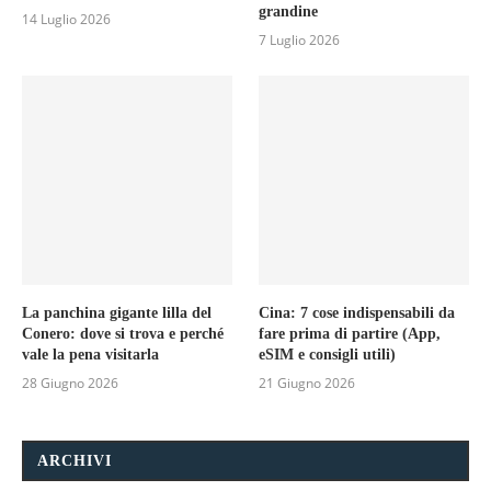
grandine
14 Luglio 2026
7 Luglio 2026
La panchina gigante lilla del
Cina: 7 cose indispensabili da
Conero: dove si trova e perché
fare prima di partire (App,
vale la pena visitarla
eSIM e consigli utili)
28 Giugno 2026
21 Giugno 2026
ARCHIVI