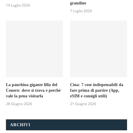
grandine
14 Luglio 2026
7 Luglio 2026
La panchina gigante lilla del
Cina: 7 cose indispensabili da
Conero: dove si trova e perché
fare prima di partire (App,
vale la pena visitarla
eSIM e consigli utili)
28 Giugno 2026
21 Giugno 2026
ARCHIVI