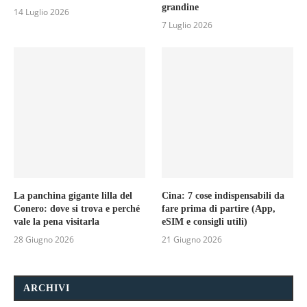
grandine
14 Luglio 2026
7 Luglio 2026
La panchina gigante lilla del
Cina: 7 cose indispensabili da
Conero: dove si trova e perché
fare prima di partire (App,
vale la pena visitarla
eSIM e consigli utili)
28 Giugno 2026
21 Giugno 2026
ARCHIVI