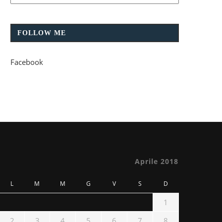
FOLLOW ME
Facebook
Aprile 2018
L
M
M
G
V
S
D
1
2
3
4
5
6
7
8