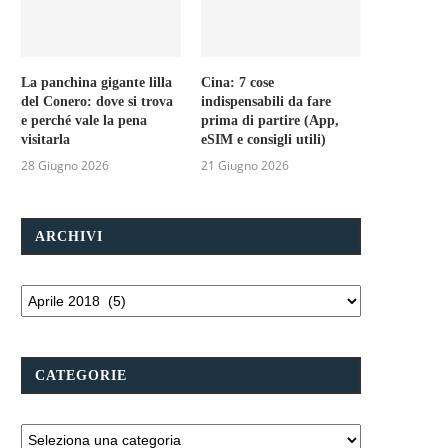
La panchina gigante lilla
Cina: 7 cose
del Conero: dove si trova
indispensabili da fare
e perché vale la pena
prima di partire (App,
visitarla
eSIM e consigli utili)
28 Giugno 2026
21 Giugno 2026
ARCHIVI
CATEGORIE