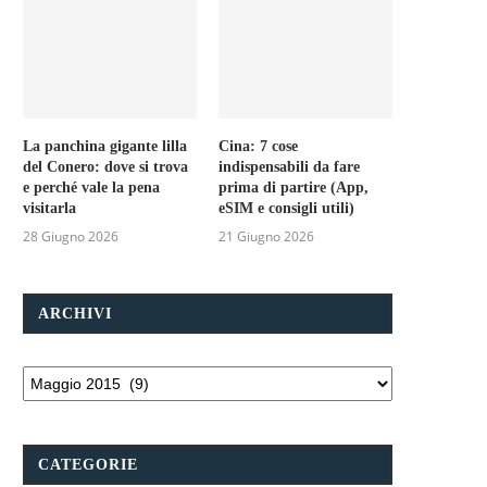
La panchina gigante lilla
Cina: 7 cose
del Conero: dove si trova
indispensabili da fare
e perché vale la pena
prima di partire (App,
visitarla
eSIM e consigli utili)
28 Giugno 2026
21 Giugno 2026
ARCHIVI
CATEGORIE