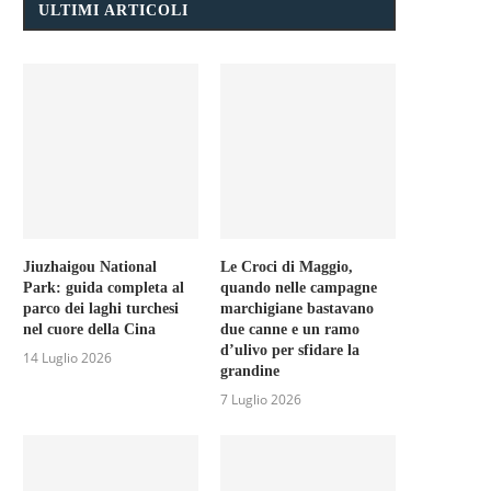
ULTIMI ARTICOLI
Jiuzhaigou National
Le Croci di Maggio,
Park: guida completa al
quando nelle campagne
parco dei laghi turchesi
marchigiane bastavano
nel cuore della Cina
due canne e un ramo
d’ulivo per sfidare la
14 Luglio 2026
grandine
7 Luglio 2026