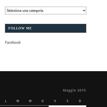
FOLLOW ME
Facebook
Maggio 2015
L
M
M
G
V
S
D