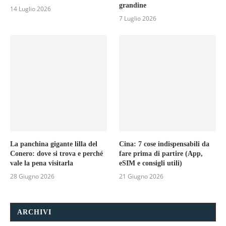
grandine
14 Luglio 2026
7 Luglio 2026
La panchina gigante lilla del
Cina: 7 cose indispensabili da
Conero: dove si trova e perché
fare prima di partire (App,
vale la pena visitarla
eSIM e consigli utili)
28 Giugno 2026
21 Giugno 2026
ARCHIVI