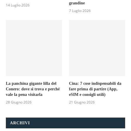
grandine
14 Luglio 2026
7 Luglio 2026
La panchina gigante lilla del
Cina: 7 cose indispensabili da
Conero: dove si trova e perché
fare prima di partire (App,
vale la pena visitarla
eSIM e consigli utili)
28 Giugno 2026
21 Giugno 2026
ARCHIVI