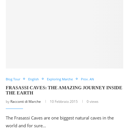
Blog Tour
English
Exploring Marche
Prov. AN
FRASASSI CAVES: THE AMAZING JOURNEY INSIDE
THE EARTH
by
Racconti di Marche
10 Febbraio 2015
0 views
The Frasassi Caves are one biggest natural caves in the
world and for sure…