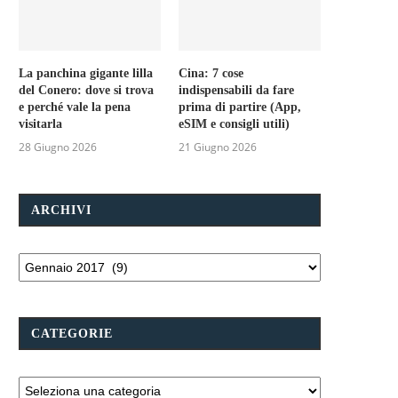
La panchina gigante lilla
Cina: 7 cose
del Conero: dove si trova
indispensabili da fare
e perché vale la pena
prima di partire (App,
visitarla
eSIM e consigli utili)
28 Giugno 2026
21 Giugno 2026
ARCHIVI
CATEGORIE