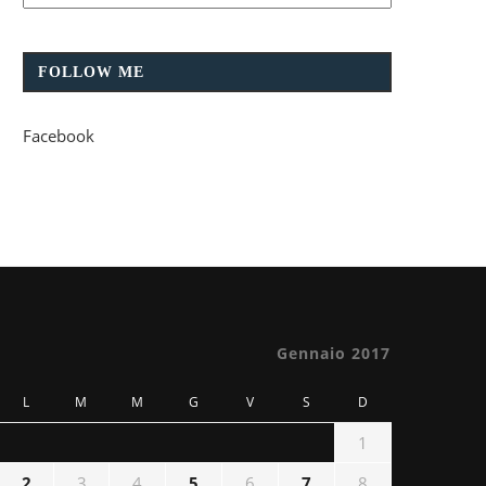
FOLLOW ME
Facebook
Gennaio 2017
L
M
M
G
V
S
D
1
2
3
4
5
6
7
8