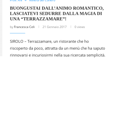
Prov. AN
Riviera del Conero
BUONGUSTAI DALL’ANIMO ROMANTICO,
LASCIATEVI SEDURRE DALLA MAGIA DI
UNA “TERRAZZAMARE”!
by
Francesca Celi
21 Gennaio 2017
0 views
SIROLO – Terrazzamare, un ristorante che ho
riscoperto da poco, attratta da un menù che ha saputo
rinnovarsi e incuriosirmi nella sua ricercata semplicità.